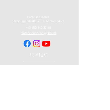
Cornelia Platzer
Streiningerstraße 4 | 4655
Vorchdorf
+43 650 840 32 60
platzer.cornelia@gmx.at
Kontakt