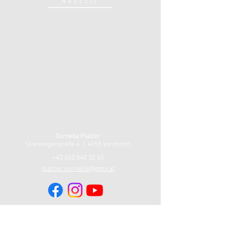
Cornelia Platzer
Streiningerstraße 4 | 4655
Vorchdorf
+43 650 840 32 60
platzer.cornelia@gmx.at
Kontakt